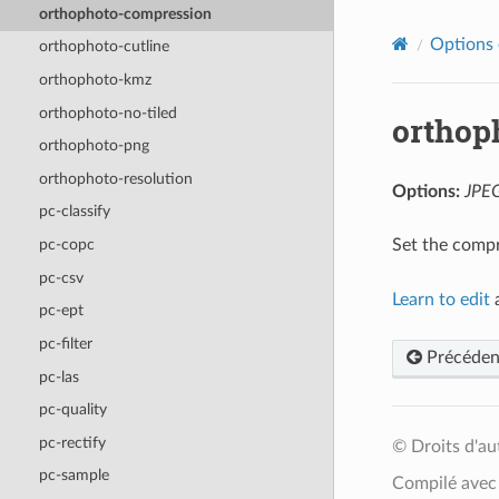
orthophoto-compression
Options 
orthophoto-cutline
orthophoto-kmz
orthophoto-no-tiled
orthop
orthophoto-png
orthophoto-resolution
Options:
JPEG
pc-classify
Set the compr
pc-copc
pc-csv
Learn to edit
a
pc-ept
pc-filter
Précéden
pc-las
pc-quality
pc-rectify
© Droits d'a
pc-sample
Compilé ave