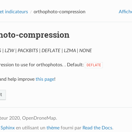
et indicateurs
orthophoto-compression
Affich
hoto-compression
 | LZW | PACKBITS | DEFLATE | LZMA | NONE
ession to use for orthophotos. . Default:
DEFLATE
nd help improve
this page
!
t
uteur 2020, OpenDroneMap.
c
Sphinx
en utilisant un
thème
fourni par
Read the Docs
.