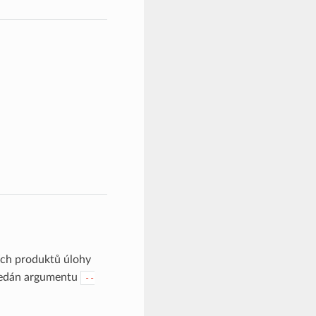
ích produktů úlohy
předán argumentu
--