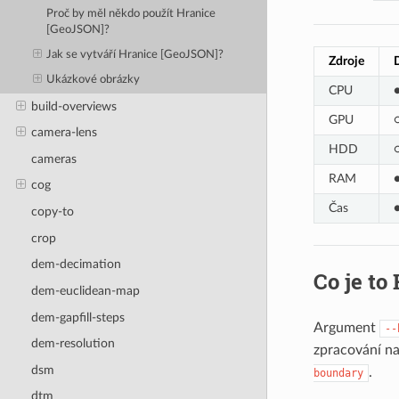
Proč by měl někdo použít Hranice
[GeoJSON]?
Jak se vytváří Hranice [GeoJSON]?
Zdroje
Ukázkové obrázky
CPU
build-overviews
GPU
camera-lens
HDD
cameras
RAM
cog
Čas
copy-to
crop
dem-decimation
Co je to
dem-euclidean-map
dem-gapfill-steps
Argument
--
dem-resolution
zpracování n
dsm
.
boundary
dtm