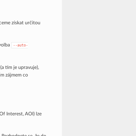
eme získat určitou
volba
--auto-
a tím je upravuje),
ním zájmem co
 Interest, AOI) lze
 Rozhodnete se, že do