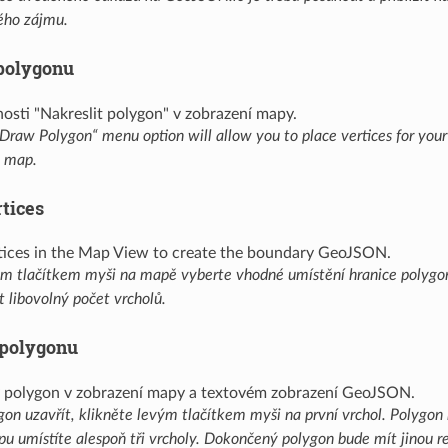
vého zájmu.
polygonu
„Draw Polygon“ menu option will allow you to place vertices for your
e map.
rtices
ým tlačítkem myši na mapě vyberte vhodné umístění hranice polygon
 libovolný počet vrcholů.
 polygonu
gon uzavřít, klikněte levým tlačítkem myši na první vrchol. Polygon
u umístíte alespoň tři vrcholy. Dokončený polygon bude mít jinou r