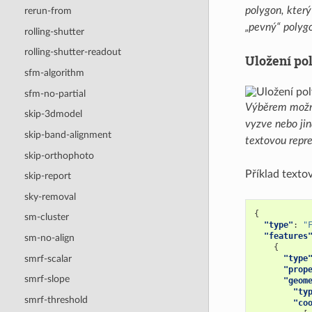
polygon, který
rerun-from
„pevný“ polygo
rolling-shutter
rolling-shutter-readout
Uložení po
sfm-algorithm
sfm-no-partial
Výběrem možno
skip-3dmodel
vyzve nebo jin
skip-band-alignment
textovou repr
skip-orthophoto
Příklad text
skip-report
sky-removal
{
sm-cluster
"type"
:
"
"features
sm-no-align
{
smrf-scalar
"type
"prop
smrf-slope
"geom
"ty
smrf-threshold
"co