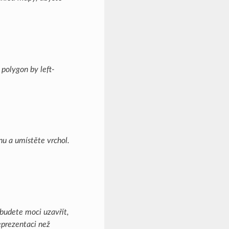
 polygon by left-
u a umístěte vrchol.
 budete moci uzavřít,
eprezentaci než