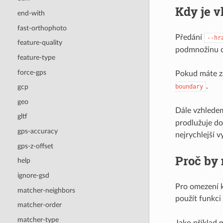
Kdy je 
end-with
fast-orthophoto
Předání
--hr
feature-quality
podmnožinu ce
feature-type
force-gps
Pokud máte z
.
boundary
gcp
geo
Dále vzhlede
gltf
prodlužuje do
gps-accuracy
nejrychlejší 
gps-z-offset
Proč by
help
ignore-gsd
Pro omezení k
matcher-neighbors
použít funkci
matcher-order
matcher-type
Jako příklad 