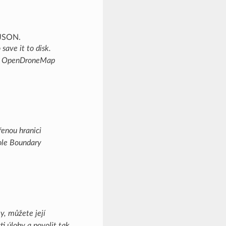
save it to disk.
nto OpenDroneMap
řenou hranici
ole Boundary
y, můžete její
i úlohy a povolit tak