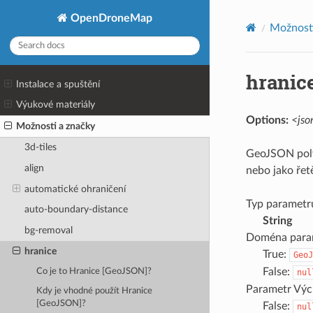
OpenDroneMap
Možnosti
hranic
Instalace a spuštění
Výukové materiály
Options:
<jso
Možnosti a značky
3d-tiles
GeoJSON poly
align
nebo jako ře
automatické ohraničení
Typ parametr
auto-boundary-distance
String
bg-removal
Doména para
hranice
True:
GeoJ
False:
Co je to Hranice [GeoJSON]?
nul
Parametr Výc
Kdy je vhodné použít Hranice
[GeoJSON]?
False:
nul