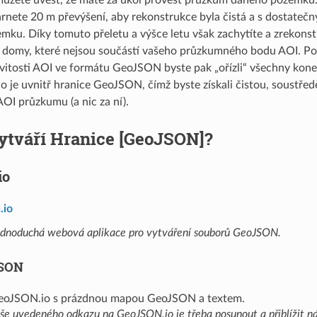
nete 20 m převýšení, aby rekonstrukce byla čistá a s dostateč
mku. Díky tomuto přeletu a výšce letu však zachytíte a zrekonst
a domy, které nejsou součástí vašeho průzkumného bodu AOI. P
itosti AOI ve formátu GeoJSON byste pak „ořízli“ všechny kone
 co je uvnitř hranice GeoJSON, čímž byste získali čistou, soustř
AOI průzkumu (a nic za ní).
vytváří Hranice [GeoJSON]?
io
.io
ednoduchá webová aplikace pro vytváření souborů GeoJSON.
JSON
še uvedeného odkazu na GeoJSON.io je třeba posunout a přiblížit n