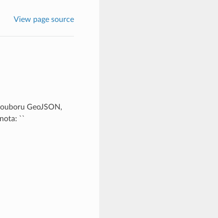
View page source
k souboru GeoJSON,
ota: ``