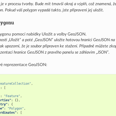
 je v procesu tvorby. Bude mít tmavší okraj a výplň, což znamená, že
n. Pokud váš polygon vypadá takto, jste připraveni jej uložit.
lygonu
sti „Uložit“ a poté „GeoJSON“ uložte hotovou hranici GeoJSON na d
ak upozorní, že je soubor připraven ke stažení. Případně můžete zko
ezentaci hranice GeoJSON z pravého panelu se záhlavím „JSON“.
ové reprezentace GeoJSON:
FeatureCollection"
,
"
:
[
"
:
"Feature"
,
erties"
:
{},
etry"
:
{
pe"
:
"Polygon"
,
ordinates"
:
[