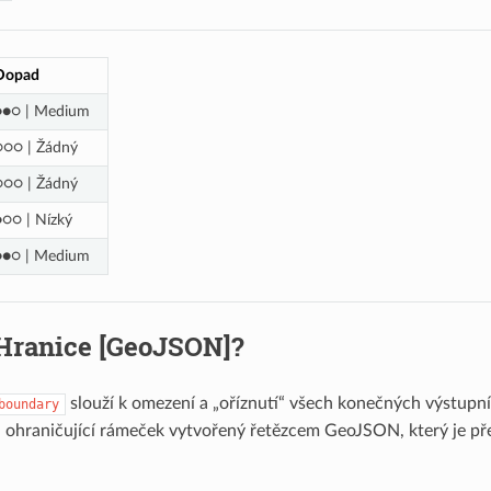
Dopad
●●○ | Medium
○○○ | Žádný
○○○ | Žádný
●○○ | Nízký
●●○ | Medium
 Hranice [GeoJSON]?
slouží k omezení a „oříznutí“ všech konečných výstupn
boundary
a ohraničující rámeček vytvořený řetězcem GeoJSON, který je 