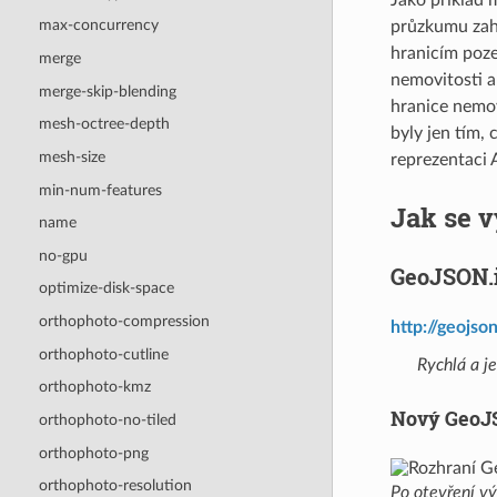
max-concurrency
průzkumu zahr
hranicím poze
merge
nemovitosti 
merge-skip-blending
hranice nemov
mesh-octree-depth
byly jen tím,
mesh-size
reprezentaci 
min-num-features
Jak se 
name
no-gpu
GeoJSON.
optimize-disk-space
orthophoto-compression
http://geojson
orthophoto-cutline
Rychlá a j
orthophoto-kmz
Nový Geo
orthophoto-no-tiled
orthophoto-png
orthophoto-resolution
Po otevření vý