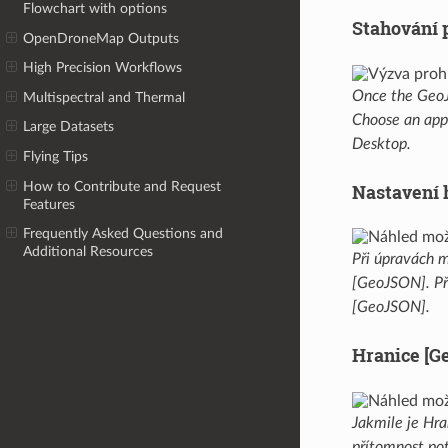
Flowchart with options
Stahování 
OpenDroneMap Outputs
High Precision Workflows
Once the GeoJS
Multispectral and Thermal
Choose an appr
Large Datasets
Desktop.
Flying Tips
How to Contribute and Request
Nastavení 
Features
Frequently Asked Questions and
Additional Resources
Při úpravách m
[GeoJSON]. Př
[GeoJSON].
Hranice [G
Jakmile je Hr
přítomnost pot