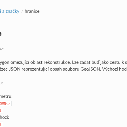
 a značky
hranice
e
n>
gon omezující oblast rekonstrukce. Lze zadat buď jako cestu 
tězec JSON reprezentující obsah souboru GeoJSON. Výchozí hodn
u:
metru:
SON{}
l
hozí:
l