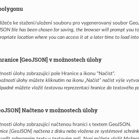
polygonu
ON file has been chosen for saving, the browser will prompt you to 
opriate location where you can access it at a later time to load i
hranice [GeoJSON] v možnostech úlohy
ožností úlohy můžete kliknutím na ikonu „Načíst“ načíst výše vytvo
ípadně můžete vložit textovou reprezentaci hranice do textového p
eoJSON] Načteno v možnostech úlohy
anice [GeoJSON] načtena z disku nebo vložena ze systémové schránk
vrdit zobrazením textu v textovém poli. Nyní můžete uložit Možnost