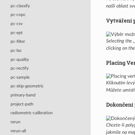
pc-classify
našli oblast s
pc-copc
Vytváření 
pc-csv
pc-ept
Selecting the 
pc-filter
clicking on th
pc-las
pc-quality
Placing Ve
pc-rectify
pc-sample
Kliknutím lev
pc-skip-geometric
Můžete umístit
primary-band
Dokončení
project-path
radiometric-calibration
rerun
Chcete-li poly
rerun-all
jakmile na map