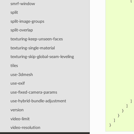
[
smrf-window
split
split-image-groups
split-overlap
texturing-keep-unseen-faces
texturing-single-material
texturing-skip-global-seam-leveling
tiles
use-3dmesh
use-exif
use-fixed-camera-params
use-hybrid-bundle-adjustment
]
]
version
}
}
video-limit
]
}
video-resolution