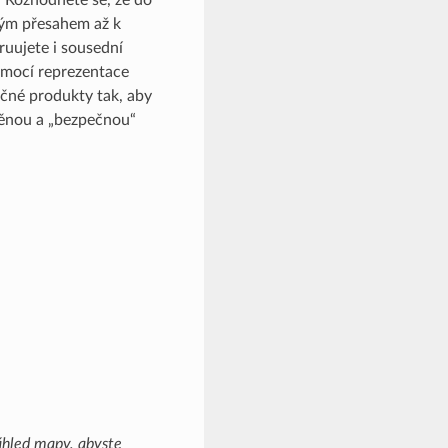
ným přesahem až k
ruujete i sousední
omocí reprezentace
čné produkty tak, aby
eděnou a „bezpečnou“
áhled mapy, abyste