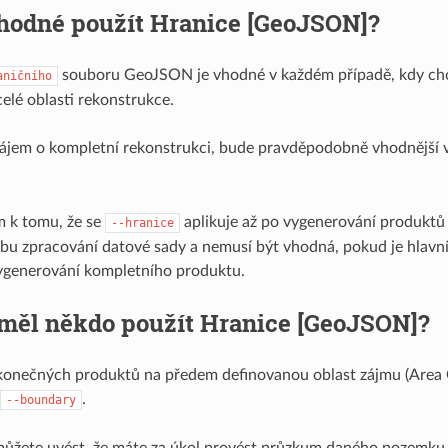
vhodné použít Hranice [GeoJSON]?
souboru GeoJSON je vhodné v každém případě, kdy chc
aničního
lé oblasti rekonstrukce.
ájem o kompletní rekonstrukci, bude pravděpodobně vhodnější 
m k tomu, že se
aplikuje až po vygenerování produktů (
--hranice
bu zpracování datové sady a nemusí být vhodná, pokud je hlav
vygenerování kompletního produktu.
 měl někdo použít Hranice [GeoJSON]?
onečných produktů na předem definovanou oblast zájmu (Area Of
.
--boundary
můžete uvést, že máte za úkol provést průzkum daného pozemku.